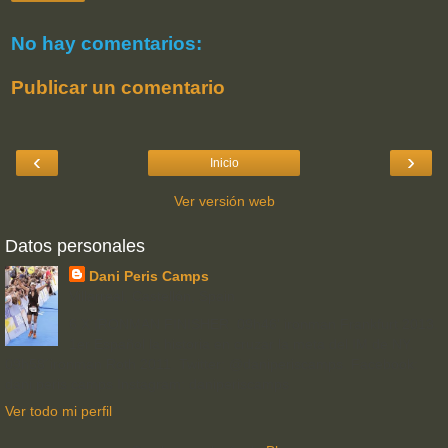
No hay comentarios:
Publicar un comentario
‹
›
Inicio
Ver versión web
Datos personales
Dani Peris Camps
Villarreal, Castellón, Spain
6 X IRONMAN FINISHER. 09h46' ironman Frankfurt 2013.
1er Español la historia en cruzar la meta del IM de NY.
09h58´ironman Roth 2011. Twitter: @daniperiscamps. Facebook:
dani peris camps Instagram: daniperiscamps
Ver todo mi perfil