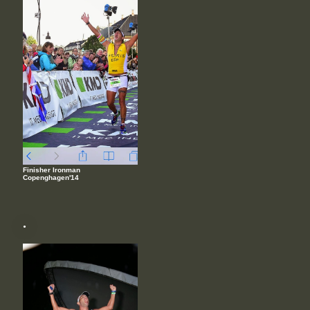
Finisher Ironman
Copenghagen'14
.