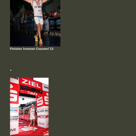
Finisher Ironman Cozumel´13
.