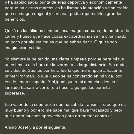
y ha sabido sacar punta de ellas deportiva y económicamente
porque ha ciertas marcas les ha llamado la atención y han creído
que su imagen original y cercana, podía repercutirles grandes
beneficios.
Quizá en los últimos tiempos, esa imagen cercana, de hombre de
carne y hueso que hace cosas extraordinarias se ha difuminado
un poco por alguna causa que no sabría decir. O quizá son
imaginaciones mías.
Yo siempre le he tenido una cierta simpatía porque para mi fue
un estímulo a la hora de lanzarme a la larga distancia. Sin duda,
su video de Sueños por hora fue lo que me empujé a hacer mi
primer Ironman, lo que luego se ha convertido en mi vida, por
eso le tengo simpatía. Y al,igual que a mi a muchos les ha
lanzado ha salir a correr o a hacer algo que les permita
superarse.
Ese valor de la superación que ha sabido transmitir creo que es
muy bueno y por ello me sabe mal que haya fracasado y peor
que ahora muchos aprovechen para arremeter contra el.
Ánimo Josef y a por el siguiente.