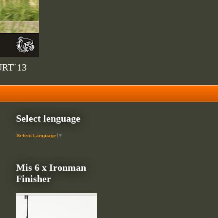
URT´13
Select lenguage
Select Language
▼
Mis 6 x Ironman
Finisher