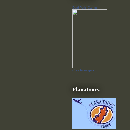
Dani Peris Camps
Crea tu insignia
Planatours