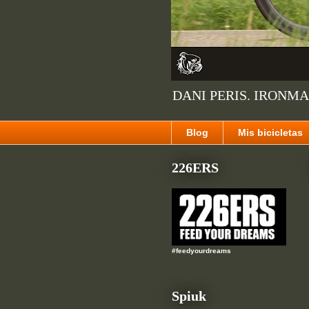
DANI PERIS. IRONMA
Blog
Mis bicicletas
226ERS
#feedyourdreams
Spiuk