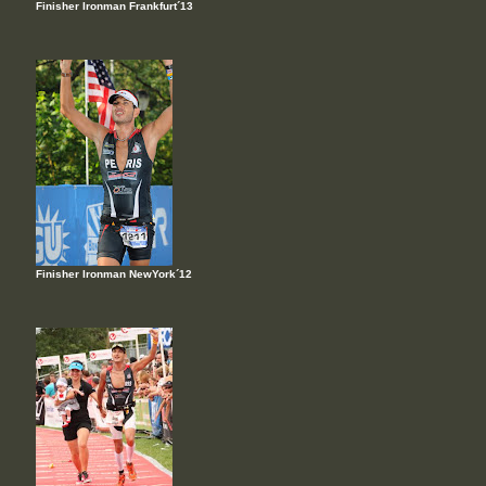
Finisher Ironman Frankfurt´13
Finisher Ironman NewYork´12