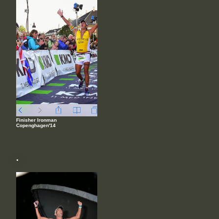
Finisher Ironman
Copenghagen'14
.