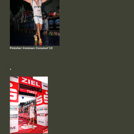
Finisher Ironman Cozumel´13
.