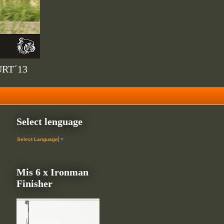
URT´13
Select lenguage
Select Language
▼
Mis 6 x Ironman
Finisher