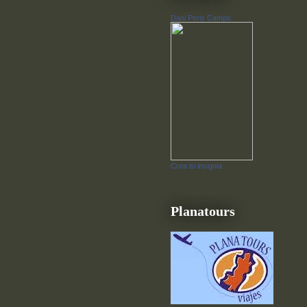
Dani Peris Camps
Crea tu insignia
Planatours