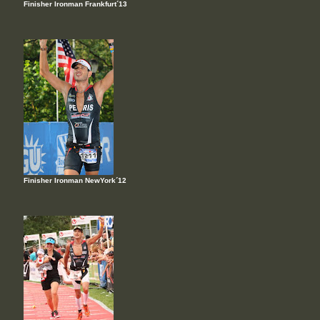
Finisher Ironman Frankfurt´13
Finisher Ironman NewYork´12