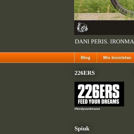
DANI PERIS. IRONMA
Blog
Mis bicicletas
226ERS
#feedyourdreams
Spiuk