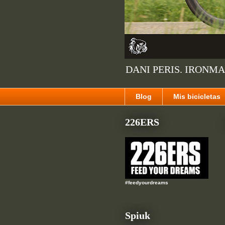
DANI PERIS. IRONMA
Blog
Mis bicicletas
226ERS
#feedyourdreams
Spiuk