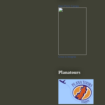
Dani Peris Camps
Crea tu insignia
Planatours