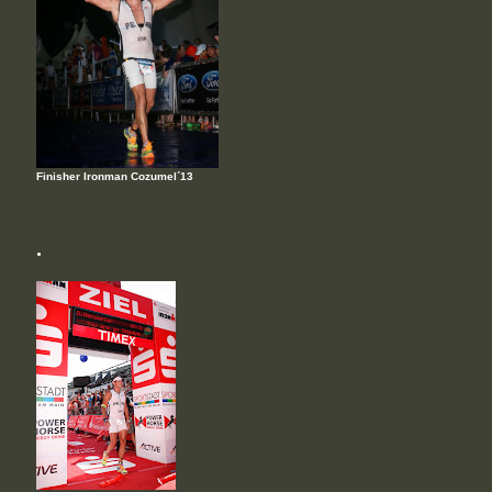
Finisher Ironman Cozumel´13
.