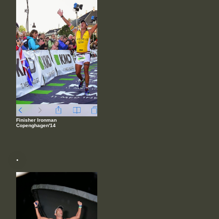
Finisher Ironman
Copenghagen'14
.