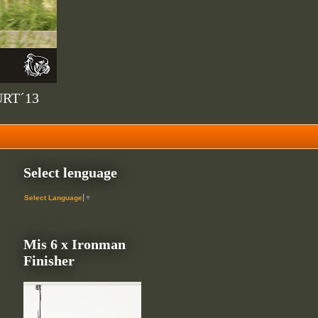
URT´13
Select lenguage
Select Language
▼
Mis 6 x Ironman
Finisher