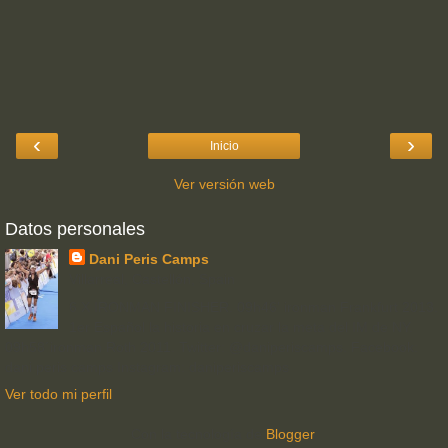
‹
›
Inicio
Ver versión web
Datos personales
Dani Peris Camps
Villarreal, Castellón, Spain
6 X IRONMAN FINISHER. 09h46' ironman Frankfurt 2013.
1er Español la historia en cruzar la meta del IM de NY.
09h58´ironman Roth 2011. Twitter: @daniperiscamps. Facebook:
dani peris camps Instagram: daniperiscamps
Ver todo mi perfil
Con la tecnología de
Blogger
.