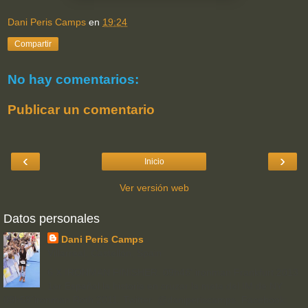
Dani Peris Camps
en
19:24
Compartir
No hay comentarios:
Publicar un comentario
‹
›
Inicio
Ver versión web
Datos personales
Dani Peris Camps
Villarreal, Castellón, Spain
6 X IRONMAN FINISHER. 09h46' ironman Frankfurt 2013.
1er Español la historia en cruzar la meta del IM de NY.
09h58´ironman Roth 2011. Twitter: @daniperiscamps. Facebook: