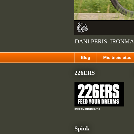
DANI PERIS. IRONMA
Blog
Mis bicicletas
226ERS
#feedyourdreams
Spiuk