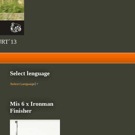
URT´13
Select lenguage
Select Language
▼
Mis 6 x Ironman
Finisher