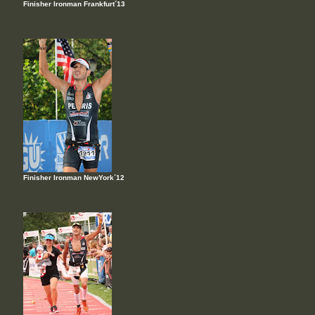
Finisher Ironman Frankfurt´13
Finisher Ironman NewYork´12