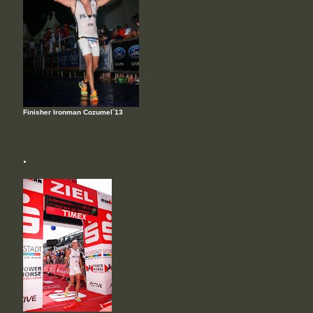
Finisher Ironman Cozumel´13
.