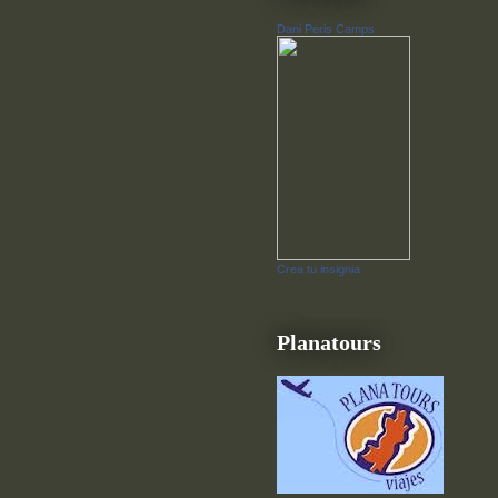
Dani Peris Camps
Crea tu insignia
Planatours