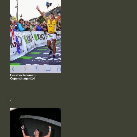
Finisher Ironman
Copenghagen'14
.