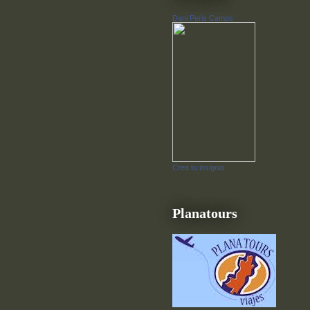
Dani Peris Camps
Crea tu insignia
Planatours